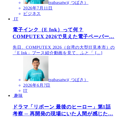
tsubasatwi( つばさ）
2026年7月11日
ビジネス
IT
電子インク（E Ink）って何？
COMPUTEX 2026で見えた電子ペーパー…
先日、COMPUTEX 2026（台湾の大型IT見本市）の
「E Ink」ブース紹介動画を見て、ふと「 […]
tsubasatwi( つばさ）
2026年6月7日
IT
趣味
ドラマ「リボーン 最後のヒーロー」第1話
考察 ─ 再開発の現場にいた人間が感じた…