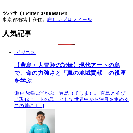
ツバサ（Twitter :tsubasatwi)
東京都稲城市在住。
詳しいプロフィール
人気記事
ビジネス
【豊島・大冒険の記録】現代アートの島
で、命の力強さと「真の地域貢献」の視座
を学ぶ
瀬戸内海に浮かぶ、豊島（てしま）。 直島と並び
「現代アートの島」として世界中から注目を集める
この地に […]