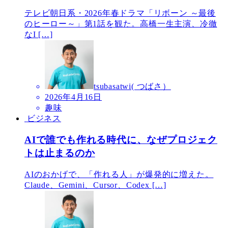
テレビ朝日系・2026年春ドラマ「リボーン ～最後
のヒーロー～」第1話を観た。高橋一生主演、冷徹
なI […]
tsubasatwi( つばさ）
2026年4月16日
趣味
ビジネス
AIで誰でも作れる時代に、なぜプロジェク
トは止まるのか
AIのおかげで、「作れる人」が爆発的に増えた。
Claude、Gemini、Cursor、Codex […]