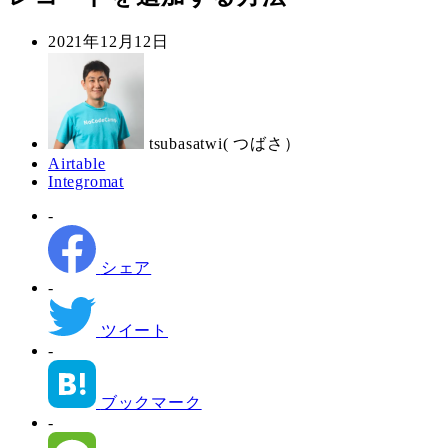
投
2021年12月12日
稿
著
日
者
tsubasatwi( つばさ）
カ
Airtable
カ
Integromat
テ
テ
ゴ
-
ゴ
リ
リ
ー
ー
シェア
-
ツイート
-
ブックマーク
-