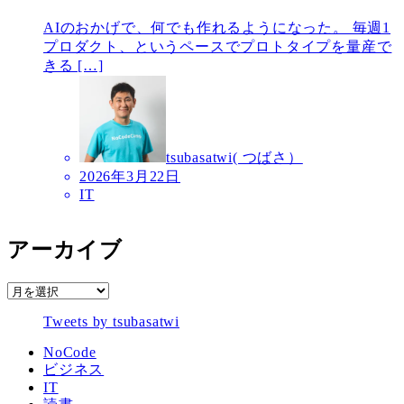
AIのおかげで、何でも作れるようになった。 毎週1
プロダクト、というペースでプロトタイプを量産で
きる […]
tsubasatwi( つばさ）
2026年3月22日
IT
アーカイブ
ア
ー
Tweets by tsubasatwi
カ
イ
NoCode
ブ
ビジネス
IT