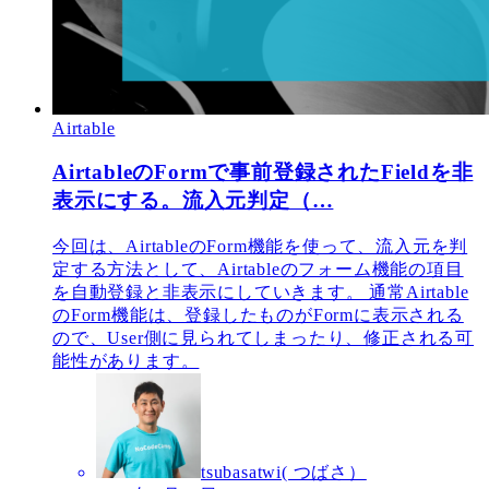
Airtable
AirtableのFormで事前登録されたFieldを非
表示にする。流入元判定（…
今回は、AirtableのForm機能を使って、流入元を判
定する方法として、Airtableのフォーム機能の項目
を自動登録と非表示にしていきます。 通常Airtable
のForm機能は、登録したものがFormに表示される
ので、User側に見られてしまったり、修正される可
能性があります。
tsubasatwi( つばさ）