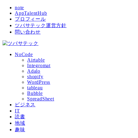
note
AppTalentHub
プロフィール
ツバサテック運営方針
問い合わせ
NoCode
Airtable
Integromat
Adalo
shopify
WordPress
tableau
Bubble
SpreadSheet
ビジネス
IT
読書
地域
趣味