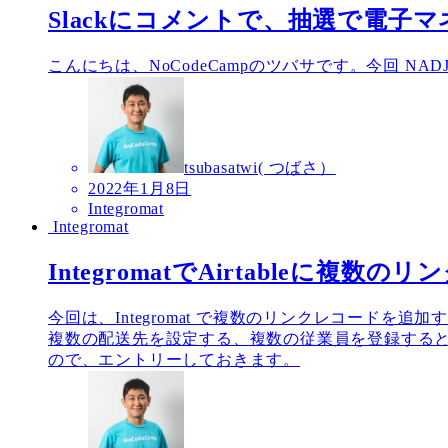
Slackにコメントで、抽選で電子マネ
こんにちは、NoCodeCampのツバサです。今回 NA
tsubasatwi( つばさ）
2022年1月8日
Integromat
Integromat
IntegromatでAirtableに複
今回は、Integromat で複数のリンクレコードを
複数の配送先を設定する、複数の従業員を登録するときに、
ので、エントリーしておきます。