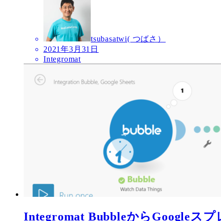
tsubasatwi( つばさ）
2021年3月31日
Integromat
Integromat BubbleからGo