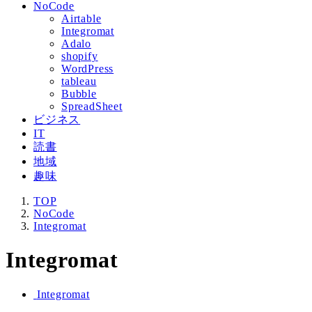
NoCode
Airtable
Integromat
Adalo
shopify
WordPress
tableau
Bubble
SpreadSheet
ビジネス
IT
読書
地域
趣味
TOP
NoCode
Integromat
Integromat
Integromat