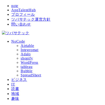
note
AppTalentHub
プロフィール
ツバサテック運営方針
問い合わせ
NoCode
Airtable
Integromat
Adalo
shopify
WordPress
tableau
Bubble
SpreadSheet
ビジネス
IT
読書
地域
趣味