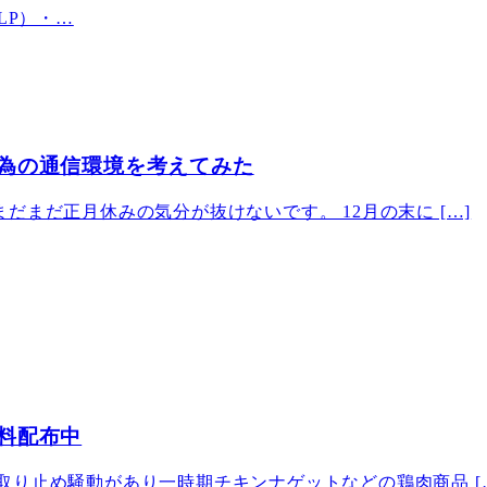
LP）・…
為の通信環境を考えてみた
だまだ正月休みの気分が抜けないです。 12月の末に […]
料配布中
取り止め騒動があり一時期チキンナゲットなどの鶏肉商品 [