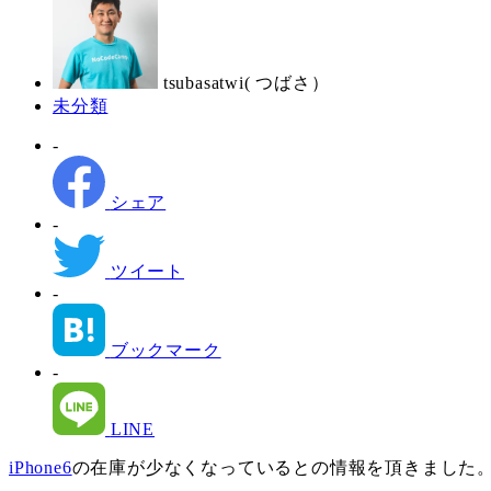
日
者
tsubasatwi( つばさ）
カ
未分類
テ
-
ゴ
リ
ー
シェア
-
ツイート
-
ブックマーク
-
LINE
iPhone6
の在庫が少なくなっているとの情報を頂きました