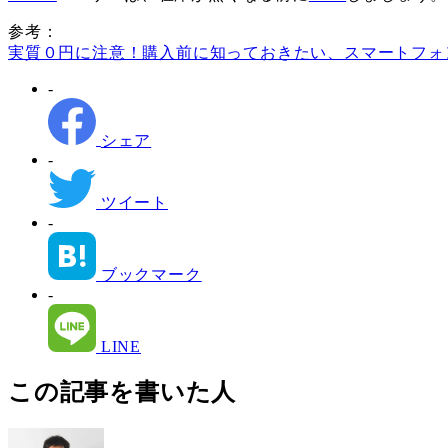
参考：
実質０円に注意！購入前に知っておきたい、スマートフォ
-
シェア
-
ツイート
-
ブックマーク
-
LINE
この記事を書いた人