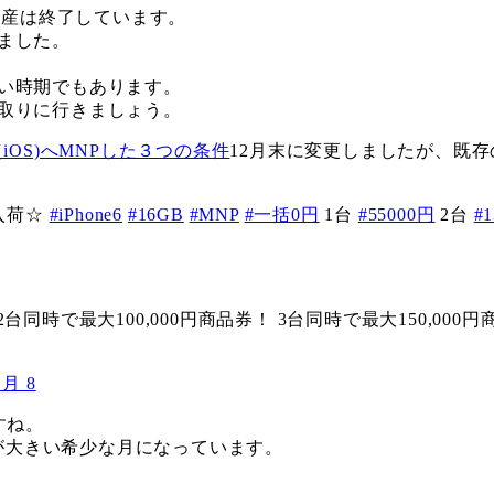
在生産は終了しています。
ました。
い時期でもあります。
取りに行きましょう。
（iOS)へMNPした３つの条件
12月末に変更しましたが、既存
入荷☆
#iPhone6
#16GB
#MNP
#一括0円
1台
#55000円
2台
#
2台同時で最大100,000円商品券！ 3台同時で最大150,0
1月 8
すね。
が大きい希少な月になっています。