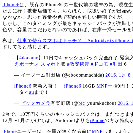
iPhone6
は、既存のiPhone6sの一世代前の端末の為、現
たまに行く携帯店舗でも、ちらほら、取扱い終了が出始め
なかなか、思った容量や色で契約も難しい時期ですが、
しかし、このタイミングが最もキャッシュバックが美味し
色や、容量にこだわらないのであれば、在庫一掃セールを
私は、
仕事で使うスマホはドッチ？ AndroidからiPhone
ドしてると感じます。
【
#docomo
】11日でキャッシュバック完全終了 緊急
えボーナス
スマホ
下取
#激安携帯
#ドコモ
#町田
6
— イーブーム町田店 (@ebooommachida)
2016, 1月 8
iPhone6
緊急入荷！！
iPhone6
16GB
MNP
一括0円！ 
ータイ
au
まで！
—
ビックカメラ
有楽町店 (@
bic
_yuurakuchou)
2016, 
2台で、10万円くらいのキャッシュバックは、まだつきま
12月〜1月にかけては、Andoroidよりも
iPhone
の方が特典
iPhone
ユーザーは、在庫が無くなる前に
MNP
しましょう。