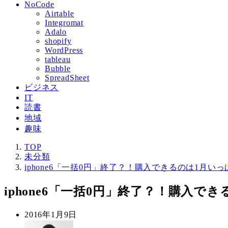
NoCode
Airtable
Integromat
Adalo
shopify
WordPress
tableau
Bubble
SpreadSheet
ビジネス
IT
読書
地域
趣味
TOP
未分類
iphone6「一括0円」終了？！購入できるのは1月い
iphone6「一括0円」終了？！購入で
投
2016年1月9日
稿
著