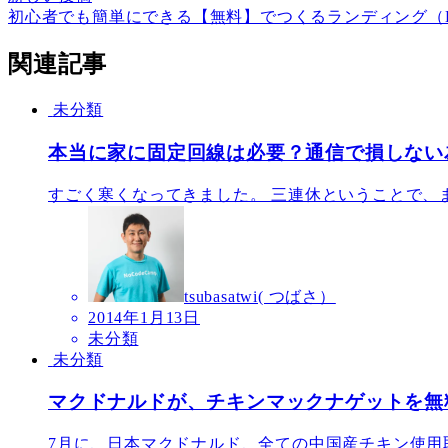
初心者でも簡単にできる【無料】でつくるランディング（
関連記事
未分類
本当に家に固定回線は必要？通信で損しない
すごく寒くなってきました。 三連休ということで、ま
tsubasatwi( つばさ）
2014年1月13日
未分類
未分類
マクドナルドが、チキンマックナゲットを無
7月に、日本マクドナルド、全ての中国産チキン使用