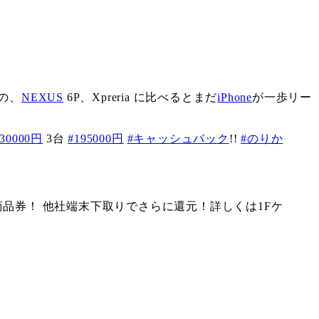
の、
NEXUS
6P、Xpreria に比べるとまだ
iPhone
が一歩リー
130000円
3台
#195000円
#キャッシュバック
!!
#のりか
00円商品券！ 他社端末下取りでさらに還元！詳しくは1Fケ