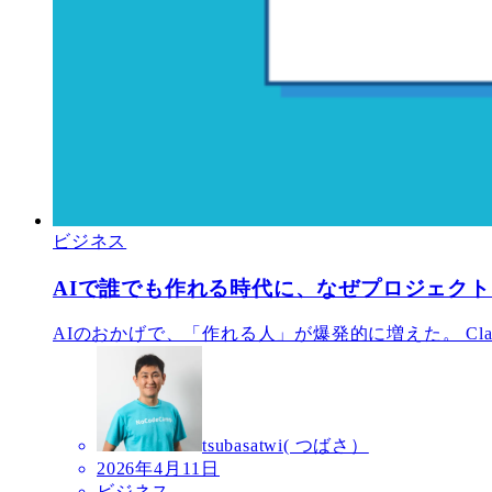
ビジネス
AIで誰でも作れる時代に、なぜプロジェク
AIのおかげで、「作れる人」が爆発的に増えた。 Claude、G
tsubasatwi( つばさ）
2026年4月11日
ビジネス