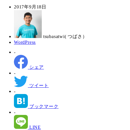
投
2017年9月18日
稿
著
日
者
tsubasatwi( つばさ）
カ
WordPress
テ
-
ゴ
リ
ー
シェア
-
ツイート
-
ブックマーク
-
LINE