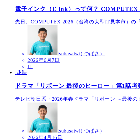
電子インク（E Ink）って何？ COMPUTE
先日、COMPUTEX 2026（台湾の大型IT見本市）の
tsubasatwi( つばさ）
2026年6月7日
IT
趣味
ドラマ「リボーン 最後のヒーロー」第1話考
テレビ朝日系・2026年春ドラマ「リボーン ～最後の
tsubasatwi( つばさ）
2026年4月16日