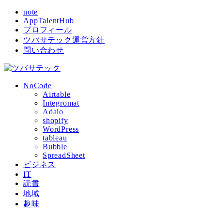
note
AppTalentHub
プロフィール
ツバサテック運営方針
問い合わせ
NoCode
Airtable
Integromat
Adalo
shopify
WordPress
tableau
Bubble
SpreadSheet
ビジネス
IT
読書
地域
趣味