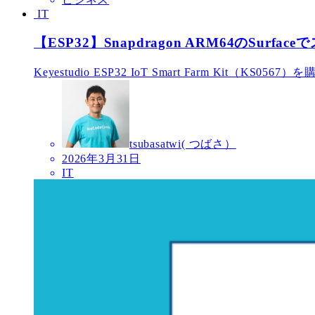
IT
【ESP32】Snapdragon ARM64のSurf
Keyestudio ESP32 IoT Smart Farm Kit（KS0567
tsubasatwi( つばさ）
2026年3月31日
IT