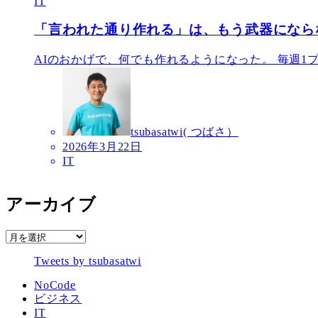
IT
「言われた通り作れる」は、もう武器になら
AIのおかげで、何でも作れるようになった。 毎週1
tsubasatwi( つばさ）
2026年3月22日
IT
アーカイブ
ア
ー
Tweets by tsubasatwi
カ
イ
NoCode
ブ
ビジネス
IT