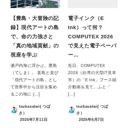
【豊島・大冒険の記
電子インク（E
録】現代アートの島
Ink）って何？
で、命の力強さと
COMPUTEX 2026
「真の地域貢献」の
で見えた電子ペーパ
視座を学ぶ
ー…
瀬戸内海に浮かぶ、豊島
先日、COMPUTEX
（てしま）。 直島と並び
2026（台湾の大型IT見本
「現代アートの島」とし
市）の「E Ink」ブース紹
て世界中から注目を集め
介動画を見て、ふと「
るこの地に […]
[…]
tsubasatwi( つば
tsubasatwi( つば
さ）
さ）
2026年7月11日
2026年6月7日