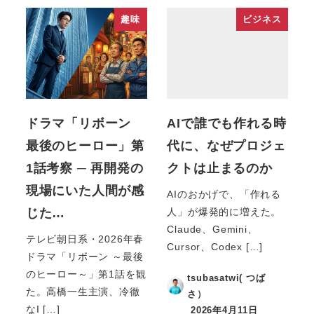
趣味
ビジネス
ドラマ「リボーン
AIで誰でも作れる時
最後のヒーロー」第
代に、なぜプロジェ
1話考察 ─ 再開発の
クトは止まるのか
現場にいた人間が感
AIのおかげで、「作れる
じた…
人」が爆発的に増えた。
Claude、Gemini、
テレビ朝日系・2026年春
Cursor、Codex […]
ドラマ「リボーン ～最後
のヒーロー～」第1話を観
tsubasatwi( つば
た。高橋一生主演、冷徹
さ）
なI […]
2026年4月11日