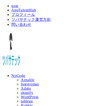
note
AppTalentHub
プロフィール
ツバサテック運営方針
問い合わせ
NoCode
Airtable
Integromat
Adalo
shopify
WordPress
tableau
Bubble