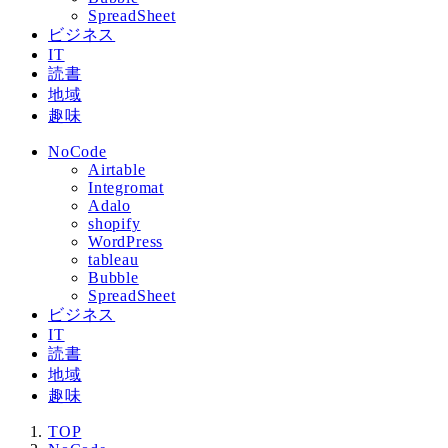
SpreadSheet
ビジネス
IT
読書
地域
趣味
NoCode
Airtable
Integromat
Adalo
shopify
WordPress
tableau
Bubble
SpreadSheet
ビジネス
IT
読書
地域
趣味
TOP