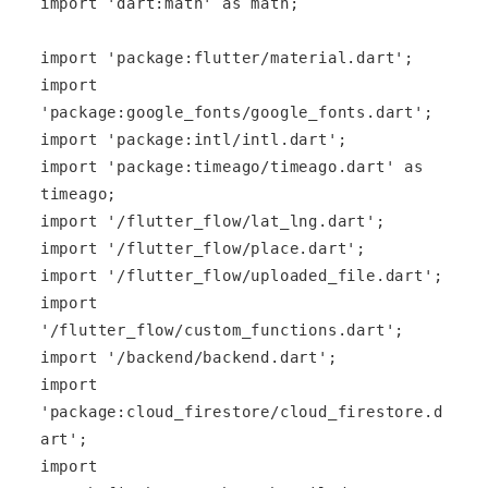
import 'dart:math' as math;

import 'package:flutter/material.dart';

import 
'package:google_fonts/google_fonts.dart';

import 'package:intl/intl.dart';

import 'package:timeago/timeago.dart' as 
timeago;

import '/flutter_flow/lat_lng.dart';

import '/flutter_flow/place.dart';

import '/flutter_flow/uploaded_file.dart';

import 
'/flutter_flow/custom_functions.dart';

import '/backend/backend.dart';

import 
'package:cloud_firestore/cloud_firestore.d
art';

import 