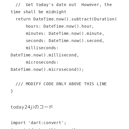
  //  Get today's date out  However, the 
time shall be midnight

  return DateTime.now().subtract(Duration(

      hours: DateTime.now().hour,

      minutes: DateTime.now().minute,

      seconds: DateTime.now().second,

      milliseconds: 
DateTime.now().millisecond,

      microseconds: 
DateTime.now().microsecond));

  /// MODIFY CODE ONLY ABOVE THIS LINE

}
today24jiのコード
import 'dart:convert';
