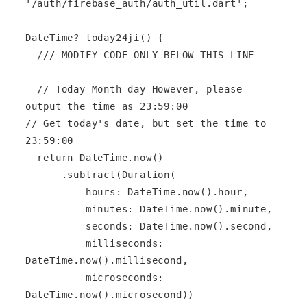
'/auth/firebase_auth/auth_util.dart';

DateTime? today24ji() {

  /// MODIFY CODE ONLY BELOW THIS LINE

  // Today Month day However, please 
output the time as 23:59:00

// Get today's date, but set the time to 
23:59:00

  return DateTime.now()

      .subtract(Duration(

          hours: DateTime.now().hour,

          minutes: DateTime.now().minute,

          seconds: DateTime.now().second,

          milliseconds: 
DateTime.now().millisecond,

          microseconds: 
DateTime.now().microsecond))
