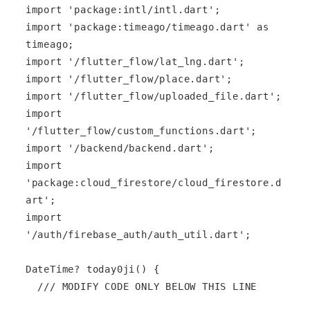
import 'package:intl/intl.dart';

import 'package:timeago/timeago.dart' as 
timeago;

import '/flutter_flow/lat_lng.dart';

import '/flutter_flow/place.dart';

import '/flutter_flow/uploaded_file.dart';

import 
'/flutter_flow/custom_functions.dart';

import '/backend/backend.dart';

import 
'package:cloud_firestore/cloud_firestore.d
art';

import 
'/auth/firebase_auth/auth_util.dart';

DateTime? today0ji() {

  /// MODIFY CODE ONLY BELOW THIS LINE
