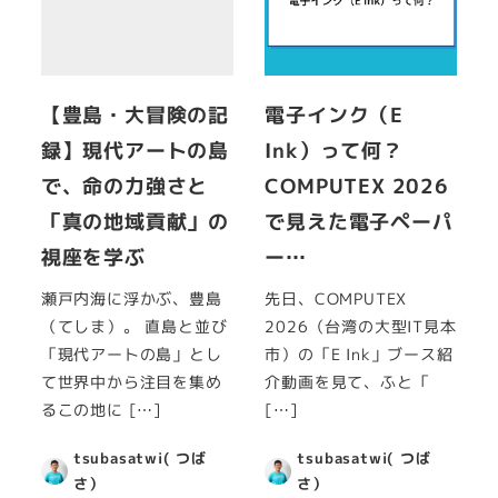
【豊島・大冒険の記
電子インク（E
録】現代アートの島
Ink）って何？
で、命の力強さと
COMPUTEX 2026
「真の地域貢献」の
で見えた電子ペーパ
視座を学ぶ
ー…
瀬戸内海に浮かぶ、豊島
先日、COMPUTEX
（てしま）。 直島と並び
2026（台湾の大型IT見本
「現代アートの島」とし
市）の「E Ink」ブース紹
て世界中から注目を集め
介動画を見て、ふと「
るこの地に […]
[…]
tsubasatwi( つば
tsubasatwi( つば
さ）
さ）