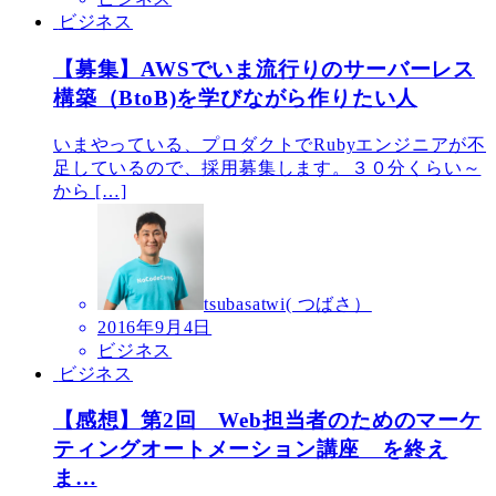
ビジネス
【募集】AWSでいま流行りのサーバーレス
構築（BtoB)を学びながら作りたい人
いまやっている、プロダクトでRubyエンジニアが不
足しているので、採用募集します。３０分くらい～
から […]
tsubasatwi( つばさ）
2016年9月4日
ビジネス
ビジネス
【感想】第2回 Web担当者のためのマーケ
ティングオートメーション講座 を終え
ま…