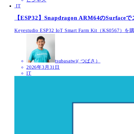
IT
【ESP32】Snapdragon ARM64のSurf
Keyestudio ESP32 IoT Smart Farm Kit（KS0567
tsubasatwi( つばさ）
2026年3月31日
IT