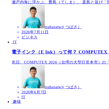
瀬戸内海に浮かぶ、豊島（てしま）。 直島と並び「現
tsubasatwi( つばさ）
2026年7月11日
ビジネス
IT
電子インク（E Ink）って何？ COMPUTE
先日、COMPUTEX 2026（台湾の大型IT見本市）の
tsubasatwi( つばさ）
2026年6月7日
IT
趣味