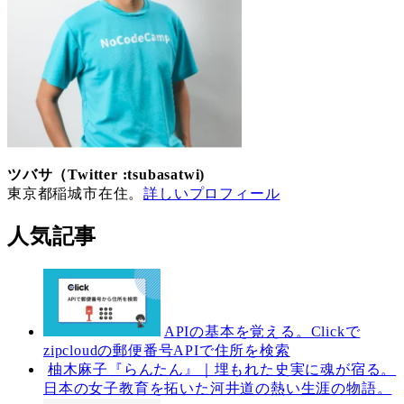
ツバサ（Twitter :tsubasatwi)
東京都稲城市在住。
詳しいプロフィール
人気記事
APIの基本を覚える。Clickで
zipcloudの郵便番号APIで住所を検索
柚木麻子『らんたん』｜埋もれた史実に魂が宿る。
日本の女子教育を拓いた河井道の熱い生涯の物語。