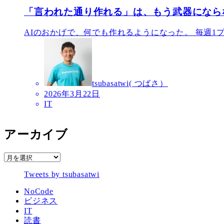
「言われた通り作れる」は、もう武器になら
AIのおかげで、何でも作れるようになった。 毎週1
tsubasatwi( つばさ）
2026年3月22日
IT
アーカイブ
ア
ー
Tweets by tsubasatwi
カ
イ
NoCode
ブ
ビジネス
IT
読書