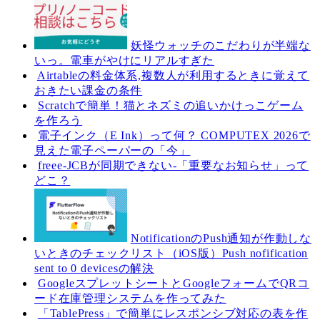
妖怪ウォッチのこだわりが半端な
いっ。電車がやけにリアルすぎた
Airtableの料金体系,複数人が利用するときに覚えて
おきたい課金の条件
Scratchで簡単！猫とネズミの追いかけっこゲーム
を作ろう
電子インク（E Ink）って何？ COMPUTEX 2026で
見えた電子ペーパーの「今」
freee-JCBが同期できない-「重要なお知らせ」って
どこ？
NotificationのPush通知が作動しな
いときのチェックリスト（iOS版）Push nofification
sent to 0 devicesの解決
GoogleスプレットシートとGoogleフォームでQRコ
ード在庫管理システムを作ってみた
「TablePress」で簡単にレスポンシブ対応の表を作