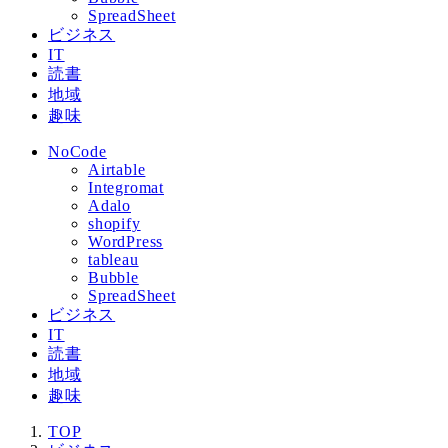
SpreadSheet
ビジネス
IT
読書
地域
趣味
NoCode
Airtable
Integromat
Adalo
shopify
WordPress
tableau
Bubble
SpreadSheet
ビジネス
IT
読書
地域
趣味
TOP