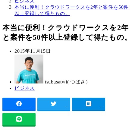
ビジネス
本当に便利！クラウドワークスを2年と案件を50件
以上登録して得たもの。
本当に便利！クラウドワークスを2年
と案件を50件以上登録して得たもの。
投
2015年11月15日
稿
著
日
者
tsubasatwi( つばさ）
カ
ビジネス
テ
ゴ
リ
-
-
-
ー