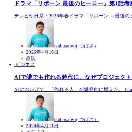
ドラマ「リボーン 最後のヒーロー」第1話考
テレビ朝日系・2026年春ドラマ「リボーン ～最後の
tsubasatwi( つばさ）
2026年4月16日
趣味
ビジネス
AIで誰でも作れる時代に、なぜプロジェク
AIのおかげで、「作れる人」が爆発的に増えた。 Claude、G
tsubasatwi( つばさ）
2026年4月11日
ビジネス