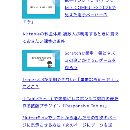
電子インク（E Ink）って
何？ COMPUTEX 2026で
見えた電子ペーパーの
「今」
Airtableの料金体系,複数人が利用するときに覚え
ておきたい課金の条件
Scratchで簡単！猫とネズ
ミの追いかけっこゲームを
作ろう
freee-JCBが同期できない-「重要なお知らせ」っ
てどこ？
「TablePress」で簡単にレスポンシブ対応の表を
作る拡張プラグイン「Responsive Tables」
FlutterFlowでリストから選んだものを次のペー
ジに表示させる方法（次のページにデータを送