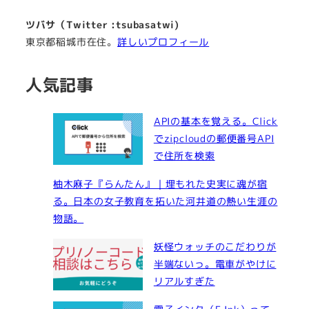
ツバサ（Twitter :tsubasatwi)
東京都稲城市在住。
詳しいプロフィール
人気記事
APIの基本を覚える。Click
でzipcloudの郵便番号API
で住所を検索
柚木麻子『らんたん』｜埋もれた史実に魂が宿
る。日本の女子教育を拓いた河井道の熱い生涯の
物語。
妖怪ウォッチのこだわりが
半端ないっ。電車がやけに
リアルすぎた