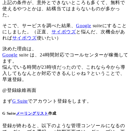
上記の条件が、意外とできないところも多くて、無料で
使えるやつとかは、結構当てはまらないものが多かっ
た。
そこで、サービスを調べた結果、
Google
suiteにすること
にしました。（正直、
サイボウズ
と悩んだ、次機会があ
れば
サイボウズ
使いたい）
決めた理由は、
Google
suite は、24時間対応でコールセンターが稼働して
ます。
悩んでいる時間が23時頃だったので、これなら今から導
入してもなんとか対応できるんじゃね？ということで、
早速登録。
@登録線維画面
まず
G Suite
でアカウント登録をします。
G Suite
メーリングリスト
作成
登録が終わると、以下のような管理コンソールになるの