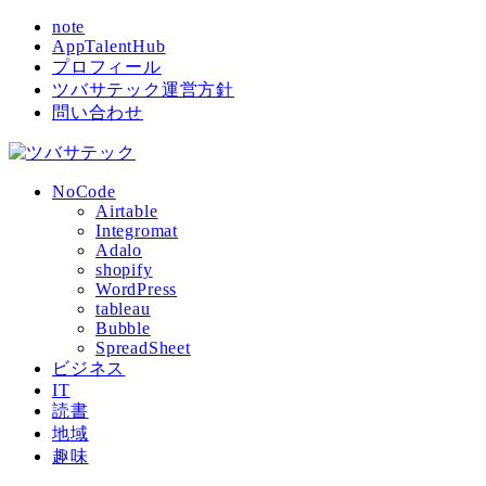
note
AppTalentHub
プロフィール
ツバサテック運営方針
問い合わせ
NoCode
Airtable
Integromat
Adalo
shopify
WordPress
tableau
Bubble
SpreadSheet
ビジネス
IT
読書
地域
趣味