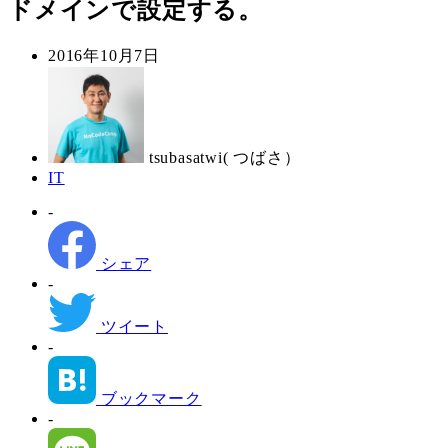
ドメインで設定する。
投
2016年10月7日
稿
著
日
者
tsubasatwi( つばさ）
カ
IT
テ
-
ゴ
リ
ー
シェア
-
ツイート
-
ブックマーク
-