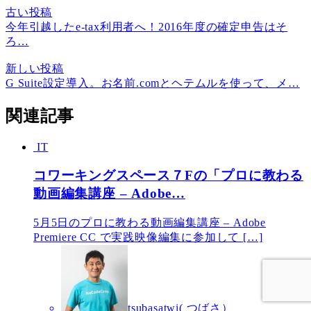
古い投稿
今年引越したe-tax利用者へ！2016年度の確定申告はそ
ろ…
新しい投稿
G Suite設定導入。お名前.comとヘテムルを使って、メ…
関連記事
IT
コワーキングスペース７Fの「プロに教わる
動画編集講座 – Adobe…
5月5日のプロに教わる動画編集講座 – Adobe
Premiere CC で実践映像編集に参加して […]
tsubasatwi( つばさ）