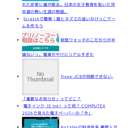
れた史実に魂が宿る。日本の女子教育を拓いた河
井道の熱い生涯の物語。
Scratchで簡単！猫とネズミの追いかけっこゲー
ムを作ろう
妖怪ウォッチのこだわりが半
端ないっ。電車がやけにリアルすぎた
freee-JCBが同期できない-
「重要なお知らせ」ってどこ？
電子インク（E Ink）って何？ COMPUTEX
2026で見えた電子ペーパーの「今」
Airtableの料金体系,複数人が