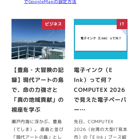
でGoogleMapの設定方法
ビジネス
IT
【豊島・大冒険の記
電子インク（E
録】現代アートの島
Ink）って何？
で、命の力強さと
COMPUTEX 2026
「真の地域貢献」の
で見えた電子ペーパ
視座を学ぶ
ー…
瀬戸内海に浮かぶ、豊島
先日、COMPUTEX
（てしま）。 直島と並び
2026（台湾の大型IT見本
「現代アートの島」とし
市）の「E Ink」ブース紹