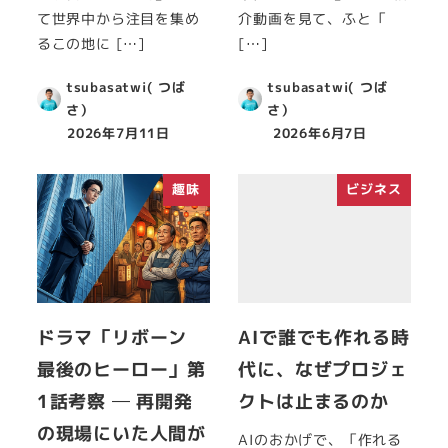
て世界中から注目を集め
介動画を見て、ふと「
るこの地に […]
[…]
tsubasatwi( つば
tsubasatwi( つば
さ）
さ）
2026年7月11日
2026年6月7日
趣味
ビジネス
ドラマ「リボーン
AIで誰でも作れる時
最後のヒーロー」第
代に、なぜプロジェ
1話考察 ─ 再開発
クトは止まるのか
の現場にいた人間が
AIのおかげで、「作れる