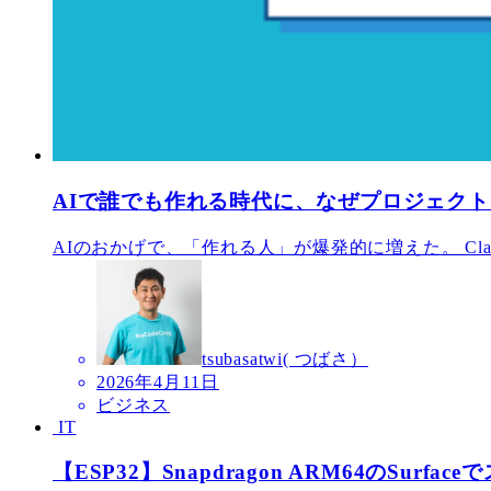
AIで誰でも作れる時代に、なぜプロジェク
AIのおかげで、「作れる人」が爆発的に増えた。 Claude、G
tsubasatwi( つばさ）
2026年4月11日
ビジネス
IT
【ESP32】Snapdragon ARM64のSurf