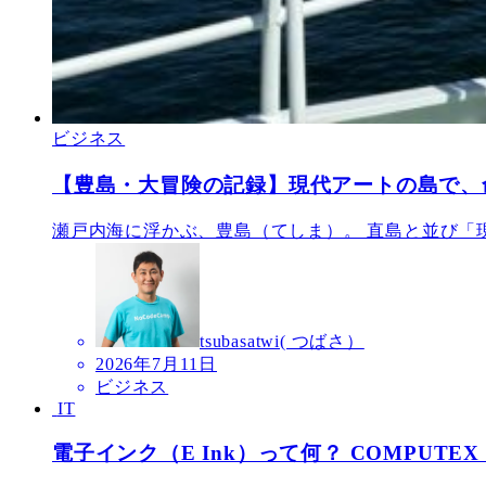
ビジネス
【豊島・大冒険の記録】現代アートの島で、
瀬戸内海に浮かぶ、豊島（てしま）。 直島と並び「現
tsubasatwi( つばさ）
2026年7月11日
ビジネス
IT
電子インク（E Ink）って何？ COMPUTE