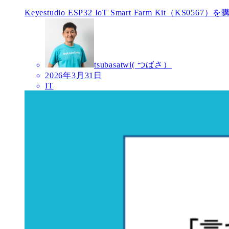
Keyestudio ESP32 IoT Smart Farm Kit（KS0567
tsubasatwi( つばさ）
2026年3月31日
IT