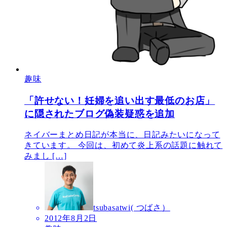
趣味
「許せない！妊婦を追い出す最低のお店」
に隠されたブログ偽装疑惑を追加
ネイバーまとめ日記が本当に、日記みたいになって
きています。 今回は、初めて炎上系の話題に触れて
みまし […]
tsubasatwi( つばさ）
2012年8月2日