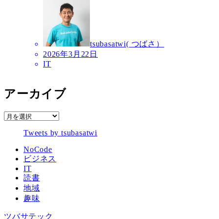
tsubasatwi( つばさ）
2026年3月22日
IT
アーカイブ
ア
ー
Tweets by tsubasatwi
カ
イ
NoCode
ブ
ビジネス
IT
読書
地域
趣味
ツバサテック