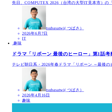
先日、COMPUTEX 2026（台湾の大型IT見本市）の
tsubasatwi( つばさ）
2026年6月7日
IT
趣味
ドラマ「リボーン 最後のヒーロー」第1話考
テレビ朝日系・2026年春ドラマ「リボーン ～最後の
tsubasatwi( つばさ）
2026年4月16日
趣味