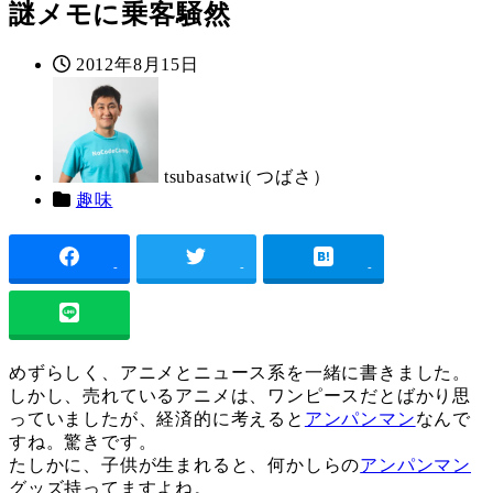
謎メモに乗客騒然
投
2012年8月15日
著
稿
者
日
tsubasatwi( つばさ）
カ
趣味
テ
ゴ
リ
-
-
-
ー
めずらしく、アニメとニュース系を一緒に書きました。
しかし、売れているアニメは、ワンピースだとばかり思
っていましたが、経済的に考えると
アンパンマン
なんで
すね。驚きです。
たしかに、子供が生まれると、何かしらの
アンパンマン
グッズ持ってますよね。