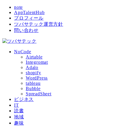
note
AppTalentHub
プロフィール
ツバサテック運営方針
問い合わせ
NoCode
Airtable
Integromat
Adalo
shopify
WordPress
tableau
Bubble
SpreadSheet
ビジネス
IT
読書
地域
趣味