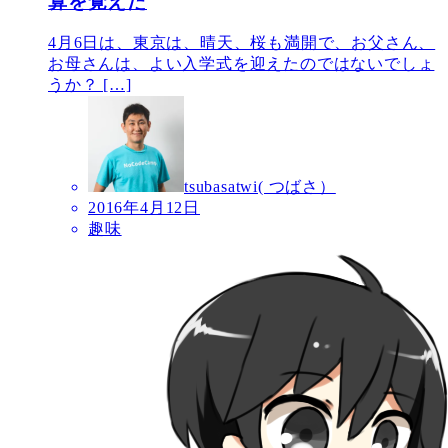
算を覚えた
4月6日は、東京は、晴天、桜も満開で、お父さん、
お母さんは、よい入学式を迎えたのではないでしょ
うか？ […]
tsubasatwi( つばさ）
2016年4月12日
趣味