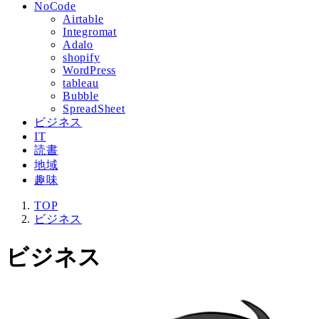
NoCode
Airtable
Integromat
Adalo
shopify
WordPress
tableau
Bubble
SpreadSheet
ビジネス
IT
読書
地域
趣味
TOP
ビジネス
ビジネス