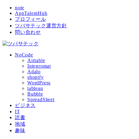
note
AppTalentHub
プロフィール
ツバサテック運営方針
問い合わせ
NoCode
Airtable
Integromat
Adalo
shopify
WordPress
tableau
Bubble
SpreadSheet
ビジネス
IT
読書
地域
趣味