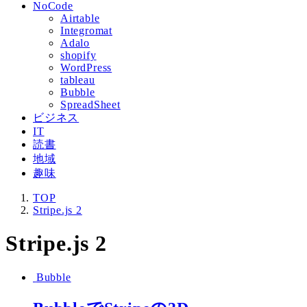
NoCode
Airtable
Integromat
Adalo
shopify
WordPress
tableau
Bubble
SpreadSheet
ビジネス
IT
読書
地域
趣味
TOP
Stripe.js 2
Stripe.js 2
Bubble