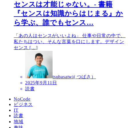
センスは才能じゃない。- 書籍
『センスは知識からはじまる』か
ら学ぶ、誰でもセンス…
「あの人はセンスがいいよね」 仕事や日常の中で、
私たちはつい、そんな言葉を口にします。デザイン
センス […]
tsubasatwi( つばさ）
2025年9月11日
読書
NoCode
ビジネス
IT
読書
地域
趣味