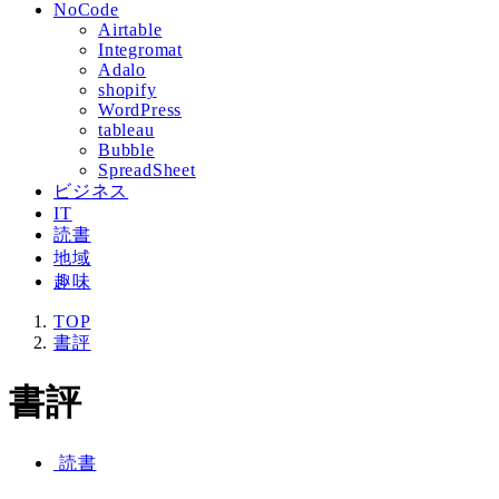
NoCode
Airtable
Integromat
Adalo
shopify
WordPress
tableau
Bubble
SpreadSheet
ビジネス
IT
読書
地域
趣味
TOP
書評
書評
読書