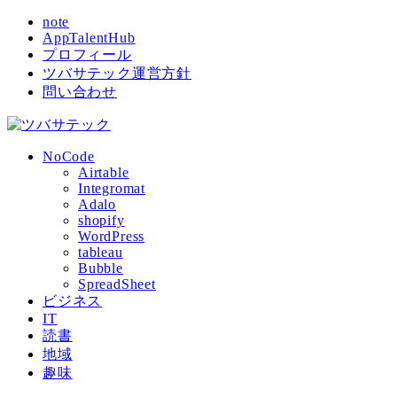
note
AppTalentHub
プロフィール
ツバサテック運営方針
問い合わせ
NoCode
Airtable
Integromat
Adalo
shopify
WordPress
tableau
Bubble
SpreadSheet
ビジネス
IT
読書
地域
趣味