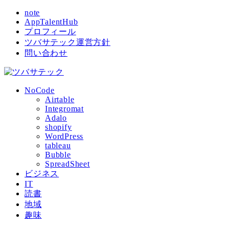
note
AppTalentHub
プロフィール
ツバサテック運営方針
問い合わせ
NoCode
Airtable
Integromat
Adalo
shopify
WordPress
tableau
Bubble
SpreadSheet
ビジネス
IT
読書
地域
趣味