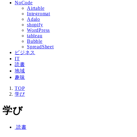
NoCode
Airtable
Integromat
Adalo
shopify
WordPress
tableau
Bubble
SpreadSheet
ビジネス
IT
読書
地域
趣味
TOP
学び
学び
読書