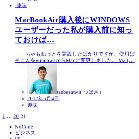
趣味
MacBookAir購入後にWINDOWS
ユーザーだった私が購入前に知っ
ておけば…
ちゃもねっとを開設したばかりですが、使用ぱ
そこんをwindowsからMacに変更しました。 Ma […]
tsubasatwi( つばさ）
2012年5月4日
趣味
1
…
20
21
投
稿
NoCode
ビジネス
の
IT