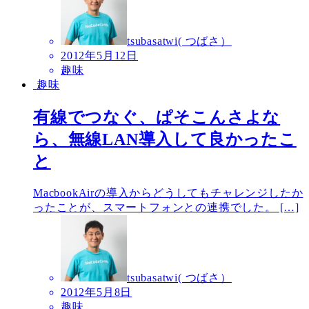
tsubasatwi( つばさ）
2012年5月12日
趣味
趣味
有線でつなぐ、ぱそこんさよな
ら、無線LAN導入して良かったこ
と
MacbookAirの導入からどうしてもチャレンジしたか
ったことが、スマートフォンとの連携でした。 […]
tsubasatwi( つばさ）
2012年5月8日
趣味