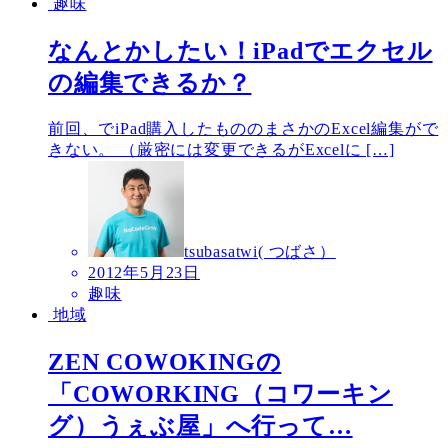
趣味
なんとかしたい！iPadでエクセル
の編集できるか？
前回、でiPad購入したもののまさかのExcel編集がで
きない。 （厳密には変更できるがExcelに […]
tsubasatwi( つばさ）
2012年5月23日
趣味
地域
ZEN COWOKINGの
「COWORKING（コワーキン
グ）うぇぶ屋」へ行って…