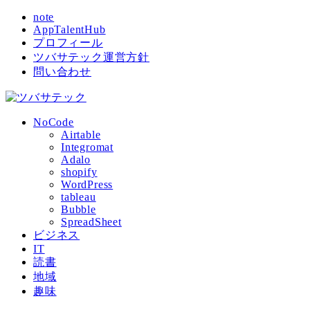
note
AppTalentHub
プロフィール
ツバサテック運営方針
問い合わせ
NoCode
Airtable
Integromat
Adalo
shopify
WordPress
tableau
Bubble
SpreadSheet
ビジネス
IT
読書
地域
趣味