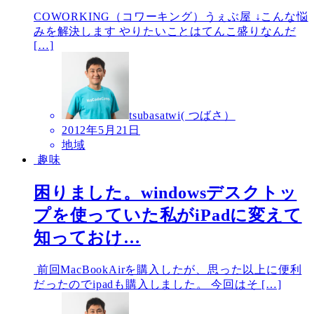
COWORKING（コワーキング）うぇぶ屋 ↓こんな悩
みを解決します やりたいことはてんこ盛りなんだ
[…]
tsubasatwi( つばさ）
2012年5月21日
地域
趣味
困りました。windowsデスクトッ
プを使っていた私がiPadに変えて
知っておけ…
前回MacBookAirを購入したが、思った以上に便利
だったのでipadも購入しました。 今回はそ […]