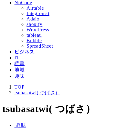
NoCode
Airtable
Integromat
Adalo
shopify
WordPress
tableau
Bubble
SpreadSheet
ビジネス
IT
読書
地域
趣味
TOP
tsubasatwi( つばさ）
tsubasatwi( つばさ）
趣味