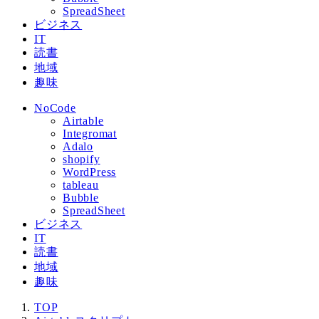
SpreadSheet
ビジネス
IT
読書
地域
趣味
NoCode
Airtable
Integromat
Adalo
shopify
WordPress
tableau
Bubble
SpreadSheet
ビジネス
IT
読書
地域
趣味
TOP